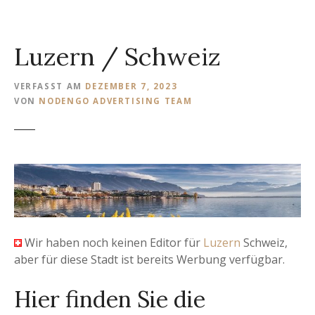
I
n
h
Luzern / Schweiz
a
l
t
VERFASST AM
DEZEMBER 7, 2023
s
VON
NODENGO ADVERTISING TEAM
p
r
i
n
g
e
n
Wir haben noch keinen Editor für
Luzern
Schweiz,
aber für diese Stadt ist bereits Werbung verfügbar.
Hier finden Sie die