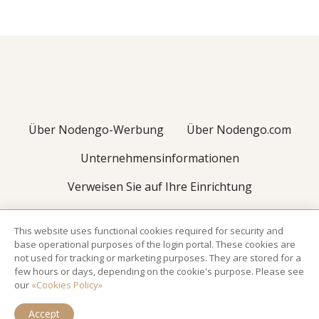
r
a
g
s
Über Nodengo-Werbung
Über Nodengo.com
-
Unternehmensinformationen
N
Verweisen Sie auf Ihre Einrichtung
a
Become and Editor
Kontakt
v
This website uses functional cookies required for security and
base operational purposes of the login portal. These cookies are
COPYRIGHT 2019-2026 ©ADS. NODENGO.COM - ALL
i
not used for tracking or marketing purposes. They are stored for a
RIGHTS RESERVED -
VERTRAULICHKEIT
|
BEDINGUNGEN
|
REFUND
few hours or days, depending on the cookie's purpose. Please see
g
our
«Cookies Policy»
a
Accept