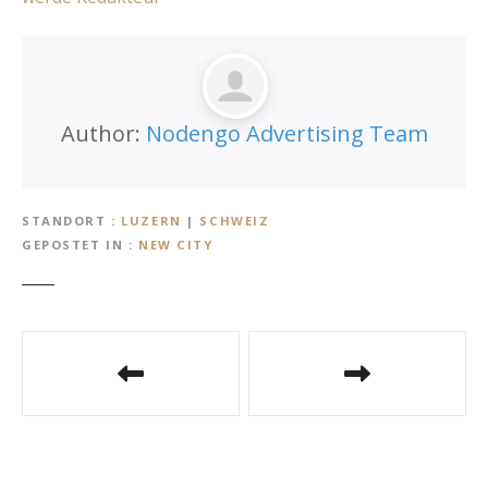
Author:
Nodengo Advertising Team
STANDORT
LUZERN
|
SCHWEIZ
GEPOSTET IN
NEW CITY
B
e
i
t