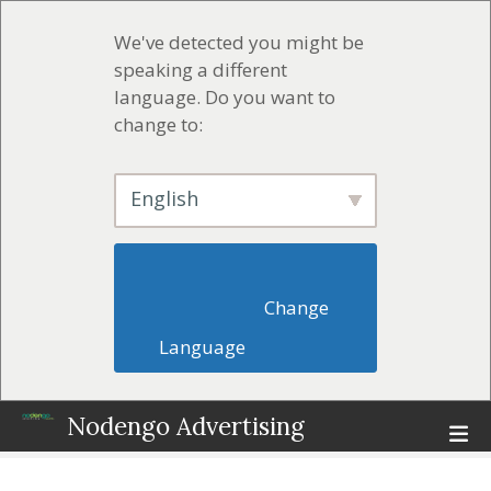
We've detected you might be
speaking a different
language. Do you want to
change to:
English
                        Change 
Language                    
Z
Nodengo Advertising
u
m