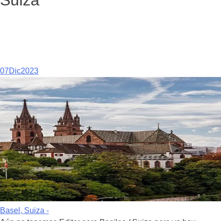
Suiza
07
Dic
2023
Basel, Suiza -